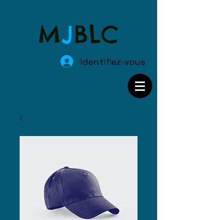
M
J
BLC
Identifiez-vous