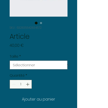
SKU : 632835642834572
Article
Prix
40,00 €
Taille
*
Quantité
*
Ajouter au panier